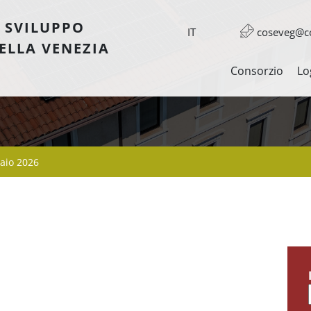
 SVILUPPO
IT
coseveg@co
ELLA VENEZIA
Consorzio
Lo
aio 2026