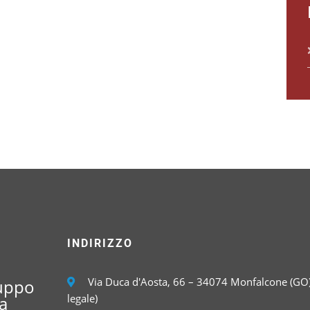
INDIRIZZO
Via Duca d'Aosta, 66 – 34074 Monfalcone (GO)
luppo
legale)
a