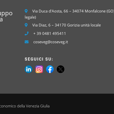
Via Duca d'Aosta, 66 – 34074 Monfalcone (GO)
luppo
legale)
a
Via Diaz, 6 – 34170 Gorizia unità locale
+ 39 0481 495411
coseveg@coseveg.it
SEGUICI SU:
onomico della Venezia Giulia