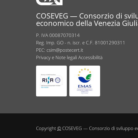
COSEVEG — Consorzio di svi
economico della Venezia Giuli
P. IVA 00087070314
Reg. Imp. GO - n. iscr. e C.F. 81001290311
PEC:
csim@postecert.it
Privacy e Note legali
Accessibilità
Copyright
©
COSEVEG — Consorzio di sviluppo ec