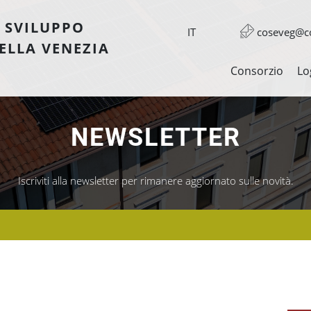
 SVILUPPO
IT
coseveg@co
ELLA VENEZIA
Consorzio
Lo
NEWSLETTER
Iscriviti alla newsletter per rimanere aggiornato sulle novità.