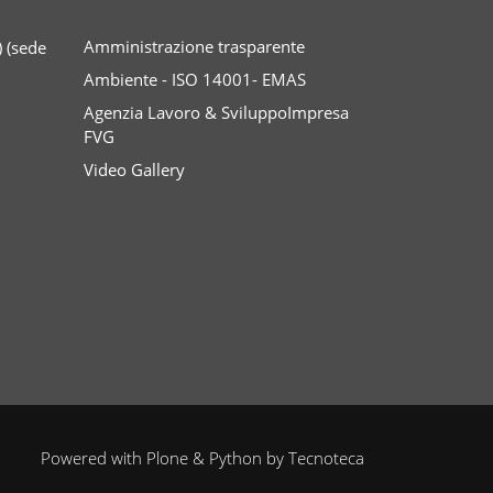
Amministrazione trasparente
 (sede
Ambiente - ISO 14001- EMAS
Agenzia Lavoro & SviluppoImpresa
FVG
Video Gallery
Powered with
Plone
&
Python
by
Tecnoteca