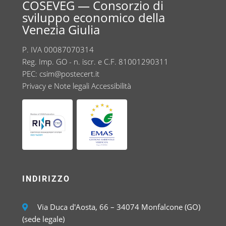
COSEVEG — Consorzio di
sviluppo economico della
Venezia Giulia
P. IVA 00087070314
Reg. Imp. GO - n. iscr. e C.F. 81001290311
PEC:
csim@postecert.it
Privacy e Note legali
Accessibilità
INDIRIZZO
Via Duca d'Aosta, 66 – 34074 Monfalcone (GO)
(sede legale)