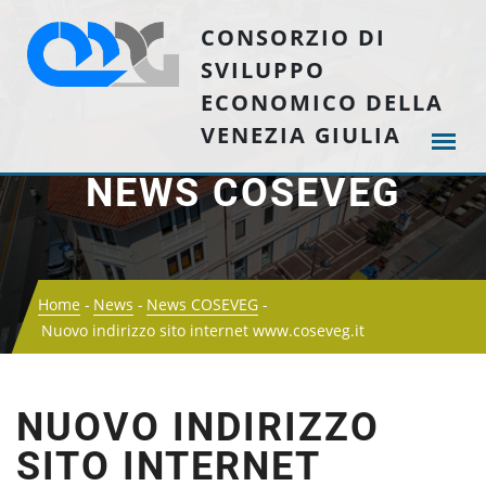
CONSORZIO DI
SVILUPPO
ECONOMICO DELLA
VENEZIA GIULIA
NEWS COSEVEG
Home
News
News COSEVEG
Nuovo indirizzo sito internet www.coseveg.it
NUOVO INDIRIZZO
SITO INTERNET