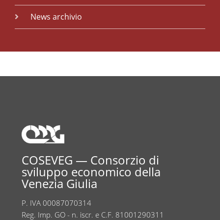
News archivio
COSEVEG — Consorzio di
sviluppo economico della
Venezia Giulia
P. IVA 00087070314
Reg. Imp. GO - n. iscr. e C.F. 81001290311