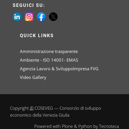
SEGUICI SU:
QUICK LINKS
Amministrazione trasparente
Ambiente - ISO 14001- EMAS
Agenzia Lavoro & SviluppoImpresa FVG
Video Gallery
Copyright
©
COSEVEG — Consorzio di sviluppo
economico della Venezia Giulia
Powered with
Plone
&
Python
by
Tecnoteca