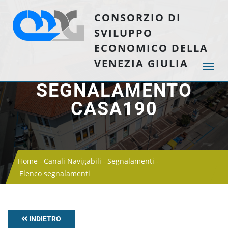
CONSORZIO DI
SVILUPPO
ECONOMICO DELLA
VENEZIA GIULIA
SEGNALAMENTO
CASA190
Home
Canali Navigabili
Segnalamenti
Elenco segnalamenti
INDIETRO