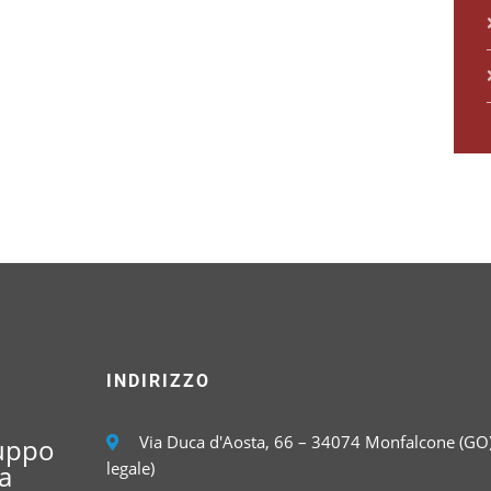
INDIRIZZO
Via Duca d'Aosta, 66 – 34074 Monfalcone (GO)
luppo
legale)
a