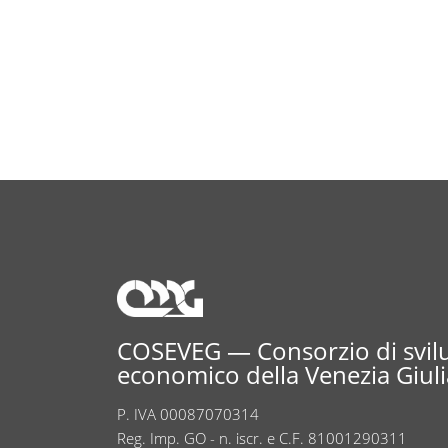
COSEVEG — Consorzio di svi
economico della Venezia Giuli
P. IVA 00087070314
Reg. Imp. GO - n. iscr. e C.F. 81001290311