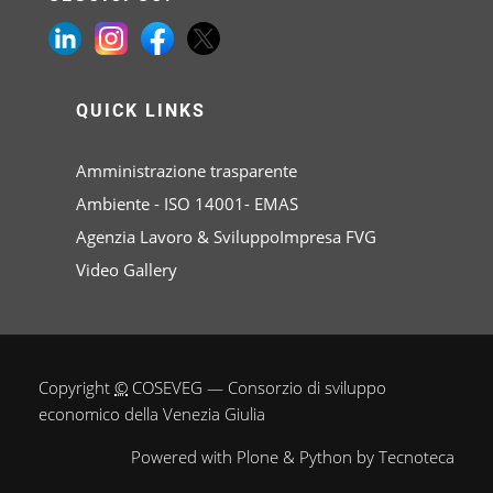
QUICK LINKS
Amministrazione trasparente
Ambiente - ISO 14001- EMAS
Agenzia Lavoro & SviluppoImpresa FVG
Video Gallery
Copyright
©
COSEVEG — Consorzio di sviluppo
economico della Venezia Giulia
Powered with
Plone
&
Python
by
Tecnoteca