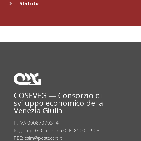
Statuto
COSEVEG — Consorzio di
sviluppo economico della
Venezia Giulia
P. IVA 00087070314
Reg. Imp. GO - n. iscr. e C.F. 81001290311
PEC:
csim@postecert.it