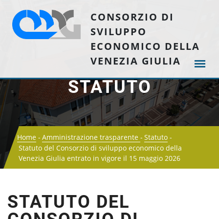
CONSORZIO DI
SVILUPPO
ECONOMICO DELLA
VENEZIA GIULIA
STATUTO
Home
Amministrazione trasparente
Statuto
Statuto del Consorzio di sviluppo economico della
Venezia Giulia entrato in vigore il 15 maggio 2026
STATUTO DEL