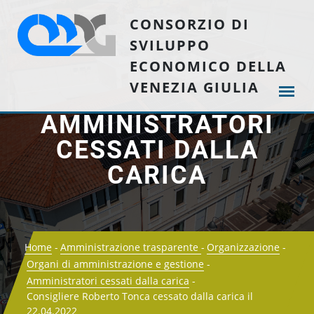
CONSORZIO DI
SVILUPPO
ECONOMICO DELLA
VENEZIA GIULIA
AMMINISTRATORI
CESSATI DALLA
CARICA
Home
Amministrazione trasparente
Organizzazione
Organi di amministrazione e gestione
Amministratori cessati dalla carica
Consigliere Roberto Tonca cessato dalla carica il
22.04.2022