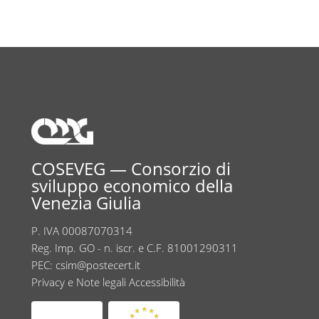
COSEVEG — Consorzio di
sviluppo economico della
Venezia Giulia
P. IVA 00087070314
Reg. Imp. GO - n. iscr. e C.F. 81001290311
PEC:
csim@postecert.it
Privacy e Note legali
Accessibilità