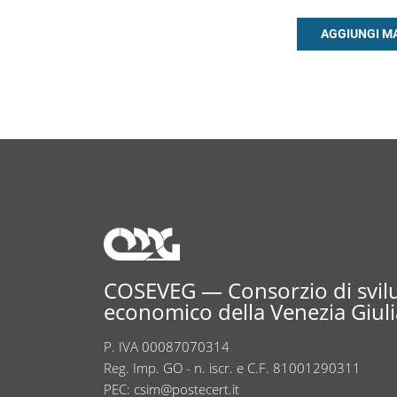
COSEVEG — Consorzio di svi
economico della Venezia Giuli
P. IVA 00087070314
Reg. Imp. GO - n. iscr. e C.F. 81001290311
PEC:
csim@postecert.it