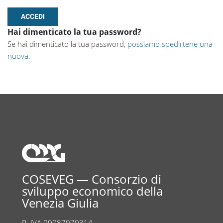
Hai dimenticato la tua password?
Se hai dimenticato la tua password,
possiamo spedirtene una
nuova
.
COSEVEG — Consorzio di
sviluppo economico della
Venezia Giulia
P. IVA 00087070314