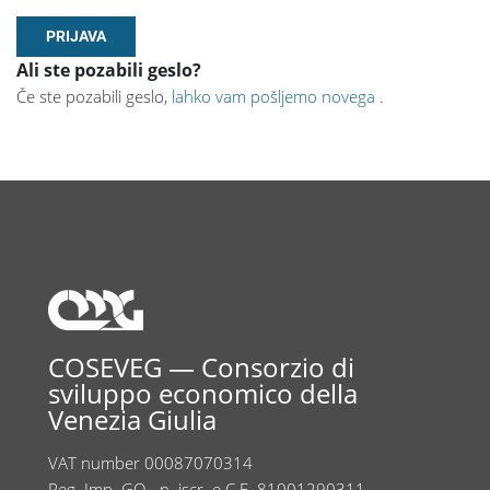
Ali ste pozabili geslo?
Če ste pozabili geslo,
lahko vam pošljemo novega
.
COSEVEG — Consorzio di
sviluppo economico della
Venezia Giulia
VAT number 00087070314
Reg. Imp. GO - n. iscr. e C.F. 81001290311