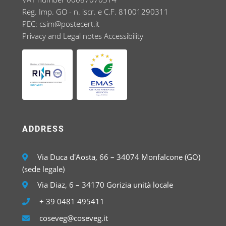
Reg. Imp. GO - n. iscr. e C.F. 81001290311
PEC:
csim@postecert.it
Privacy and Legal notes
Accessibility
ADDRESS
Via Duca d'Aosta, 66 – 34074 Monfalcone (GO)
(sede legale)
Via Diaz, 6 – 34170 Gorizia unità locale
+ 39 0481 495411
coseveg@coseveg.it