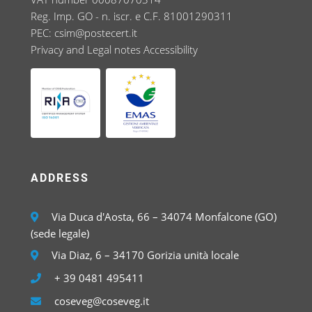
Reg. Imp. GO - n. iscr. e C.F. 81001290311
PEC:
csim@postecert.it
Privacy and Legal notes
Accessibility
ADDRESS
Via Duca d'Aosta, 66 – 34074 Monfalcone (GO)
(sede legale)
Via Diaz, 6 – 34170 Gorizia unità locale
+ 39 0481 495411
coseveg@coseveg.it