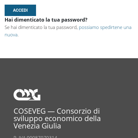
Hai dimenticato la tua password?
Se hai dimenticato la tua password,
possiamo spedirtene una
nuova
.
COSEVEG — Consorzio di
sviluppo economico della
Venezia Giulia
P. IVA 00087070314