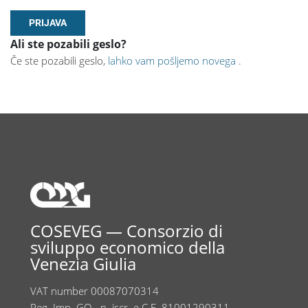
Ali ste pozabili geslo?
Če ste pozabili geslo,
lahko vam pošljemo novega
.
COSEVEG — Consorzio di
sviluppo economico della
Venezia Giulia
VAT number 00087070314
Reg. Imp. GO - n. iscr. e C.F. 81001290311