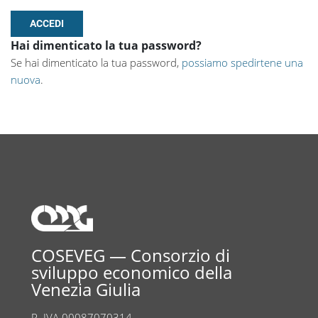
Hai dimenticato la tua password?
Se hai dimenticato la tua password,
possiamo spedirtene una
nuova
.
COSEVEG — Consorzio di
sviluppo economico della
Venezia Giulia
P. IVA 00087070314