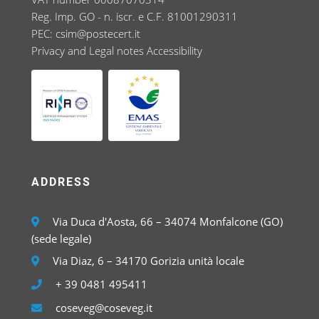
Reg. Imp. GO - n. iscr. e C.F. 81001290311
PEC:
csim@postecert.it
Privacy and Legal notes
Accessibility
ADDRESS
Via Duca d'Aosta, 66 – 34074 Monfalcone (GO)
(sede legale)
Via Diaz, 6 – 34170 Gorizia unità locale
+ 39 0481 495411
coseveg@coseveg.it