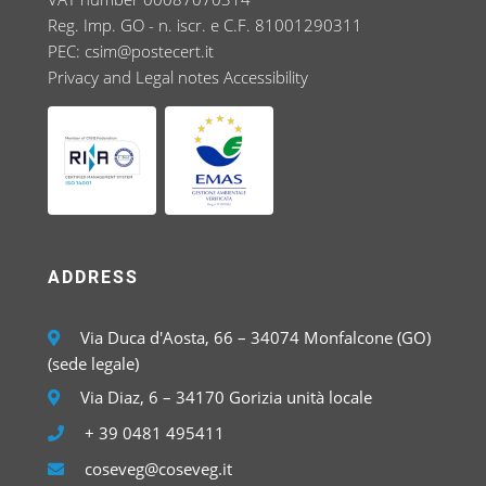
Reg. Imp. GO - n. iscr. e C.F. 81001290311
PEC:
csim@postecert.it
Privacy and Legal notes
Accessibility
ADDRESS
Via Duca d'Aosta, 66 – 34074 Monfalcone (GO)
(sede legale)
Via Diaz, 6 – 34170 Gorizia unità locale
+ 39 0481 495411
coseveg@coseveg.it