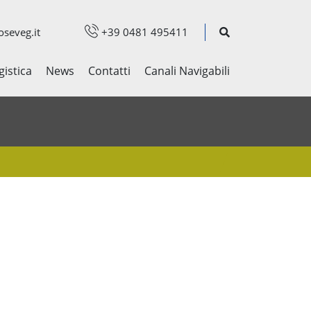
seveg.it
+39 0481 495411
gistica
News
Contatti
Canali Navigabili