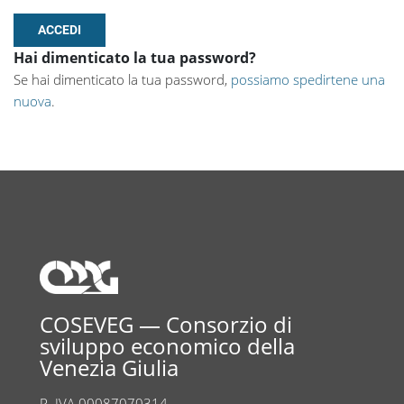
Hai dimenticato la tua password?
Se hai dimenticato la tua password,
possiamo spedirtene una
nuova
.
COSEVEG — Consorzio di
sviluppo economico della
Venezia Giulia
P. IVA 00087070314