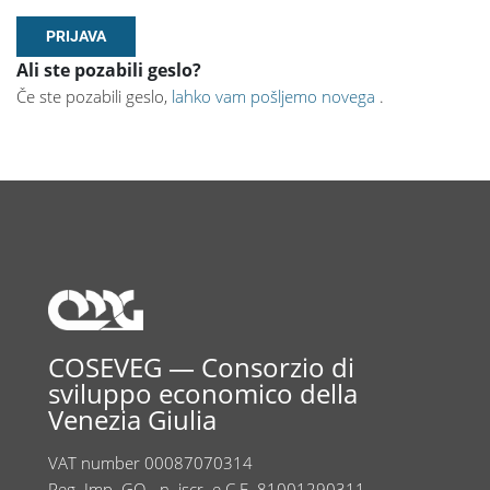
Ali ste pozabili geslo?
Če ste pozabili geslo,
lahko vam pošljemo novega
.
COSEVEG — Consorzio di
sviluppo economico della
Venezia Giulia
VAT number 00087070314
Reg. Imp. GO - n. iscr. e C.F. 81001290311