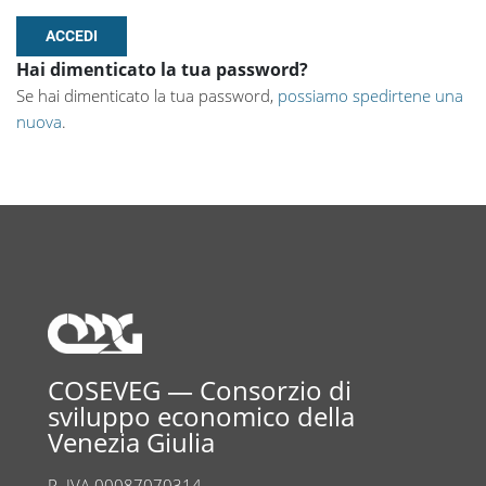
Hai dimenticato la tua password?
Se hai dimenticato la tua password,
possiamo spedirtene una
nuova
.
COSEVEG — Consorzio di
sviluppo economico della
Venezia Giulia
P. IVA 00087070314