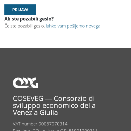
Ali ste pozabili geslo?
Če ste pozabili geslo,
lahko vam pošljemo novega
.
COSEVEG — Consorzio di
sviluppo economico della
Venezia Giulia
VAT number 00087070314
Reg. Imp. GO - n. iscr. e C.F. 81001290311